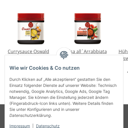
Currysauce Oswald
Salsa all´Arrabbiata
Hühn
Klassiker 300 g
Oswald Klassiker 400
Osw
g
14,90 €
*
26,50 €
*
Wie wir Cookies & Co nutzen
4,97 € pro 100 g
6,62 € pro 100 g
Durch Klicken auf „Alle akzeptieren“ gestatten Sie den
Einsatz folgender Dienste auf unserer Website: Technisch
notwendig, Google Analytics, Google Ads, Google Tag
Manager. Sie können die Einstellung jederzeit ändern
(Fingerabdruck-Icon links unten). Weitere Details finden
Sie unter
Konfigurieren
und in unserer
Datenschutzerklärung
.
Informationen
Impressum
|
Datenschutz