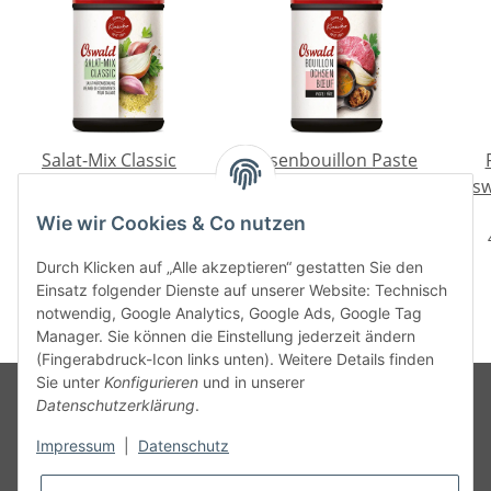
Salat-Mix Classic
Ochsenbouillon Paste
Oswald Klassiker 600
Oswald Klassiker 1 kg
Osw
g
27,50 €
*
36,50 €
*
Wie wir Cookies & Co nutzen
4,58 € pro 100 g
3,65 € pro 100 g
Durch Klicken auf „Alle akzeptieren“ gestatten Sie den
Einsatz folgender Dienste auf unserer Website: Technisch
notwendig, Google Analytics, Google Ads, Google Tag
Manager. Sie können die Einstellung jederzeit ändern
(Fingerabdruck-Icon links unten). Weitere Details finden
Sie unter
Konfigurieren
und in unserer
Datenschutzerklärung
.
Informationen
Impressum
|
Datenschutz