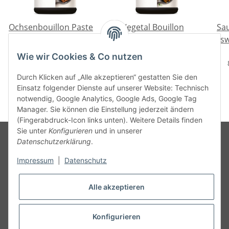
Ochsenbouillon Paste
Vegetal Bouillon
Sau
Oswald Klassiker 1 kg
Paste Oswald
Osw
Klassiker 1 kg
36,50 €
*
30,50 €
*
Wie wir Cookies & Co nutzen
3,65 € pro 100 g
3,05 € pro 100 g
Durch Klicken auf „Alle akzeptieren“ gestatten Sie den
Einsatz folgender Dienste auf unserer Website: Technisch
notwendig, Google Analytics, Google Ads, Google Tag
Manager. Sie können die Einstellung jederzeit ändern
(Fingerabdruck-Icon links unten). Weitere Details finden
Sie unter
Konfigurieren
und in unserer
Datenschutzerklärung
.
Informationen
Impressum
|
Datenschutz
Alle akzeptieren
Gesetzliche Informationen
Konfigurieren
Vertrag widerrufen