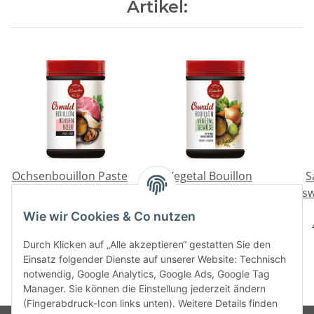
Artikel:
Ochsenbouillon Paste
Vegetal Bouillon
S
Oswald Klassiker 1 kg
fettfrei Oswald
Osw
Klassiker 800 g
36,50 €
*
30,50 €
*
Wie wir Cookies & Co nutzen
3,65 € pro 100 g
3,81 € pro 100 g
Durch Klicken auf „Alle akzeptieren“ gestatten Sie den
Einsatz folgender Dienste auf unserer Website: Technisch
notwendig, Google Analytics, Google Ads, Google Tag
Manager. Sie können die Einstellung jederzeit ändern
(Fingerabdruck-Icon links unten). Weitere Details finden