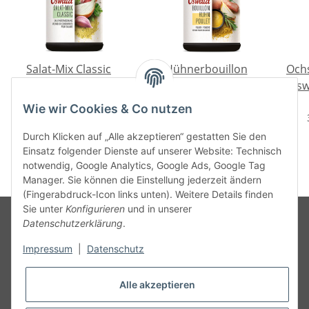
Salat-Mix Classic
Hühnerbouillon
Ochs
Oswald Klassiker 600
fettarm Oswald
Oswa
g
Klassiker 650 g
27,50 €
*
33,50 €
*
Wie wir Cookies & Co nutzen
4,58 € pro 100 g
5,15 € pro 100 g
Durch Klicken auf „Alle akzeptieren“ gestatten Sie den
Einsatz folgender Dienste auf unserer Website: Technisch
notwendig, Google Analytics, Google Ads, Google Tag
Manager. Sie können die Einstellung jederzeit ändern
(Fingerabdruck-Icon links unten). Weitere Details finden
Sie unter
Konfigurieren
und in unserer
Datenschutzerklärung
.
Informationen
Impressum
|
Datenschutz
Alle akzeptieren
Gesetzliche Informationen