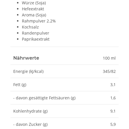
Würze (Soja)
Hefeextrakt
Aroma (Soja)
Rahmpulver 2.2%
Kochsalz
Randenpulver
Paprikaextrakt
Nährwerte
100 ml
Energie (kJ/kcal)
345/82
Fett (g)
3,1
- davon gesättigte Fettsäuren (g)
1,6
Kohlenhydrate (g)
9,1
- davon Zucker (g)
5,9